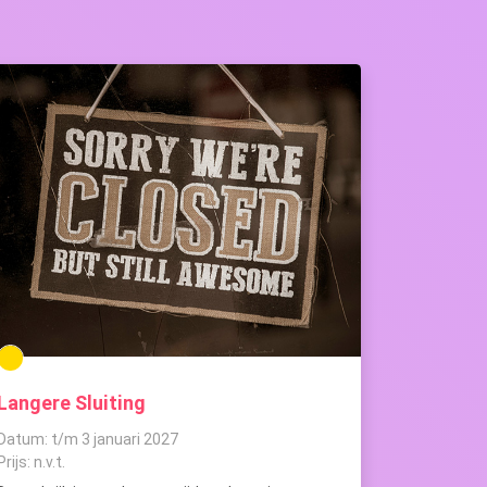
Langere Sluiting
Datum: t/m 3 januari 2027
Prijs: n.v.t.