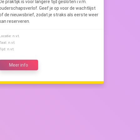
De praktijk is voor langere tijd gesloten i.v.m.
ouderschapsverlof. Geef je op voor de wachtlijst
of de nieuwsbrief, zodat je straks als eerste weer
kan reserveren.
Locatie: n.v.t.
Taal: n.v.t.
Tijd: n.v.t.
Meer info